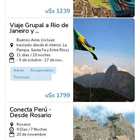
u$s 1239
Viaje Grupal a Rio de
Janeiro y ...
Buenos Aires (incluye
traslado desde el interior, La
Pampa, Santa Fe y Entre Ríos)
11 días / 10 noches
- 5 de octubre - 17 de nov...
Aéreo
Alojamiento
Traslado
...
...
u$s 1799
Conecta Perú -
Desde Rosario
Rosario
9 Días / 7 Noches
20 de noviembre