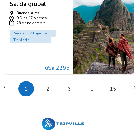
Salida grupal
Buenos Aires
9 Días / 7 Noches
28 de noviembre
Aéreo
Alojamiento
Traslado
...
...
u$s 2295
‹
›
1
2
3
…
15