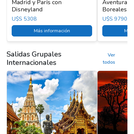
Madrid y París con
Aventura Ár
Disneyland
Boreales - 
U$s 5308
U$s 9790
Más información
Más 
Salidas Grupales
Ver
Internacionales
todos