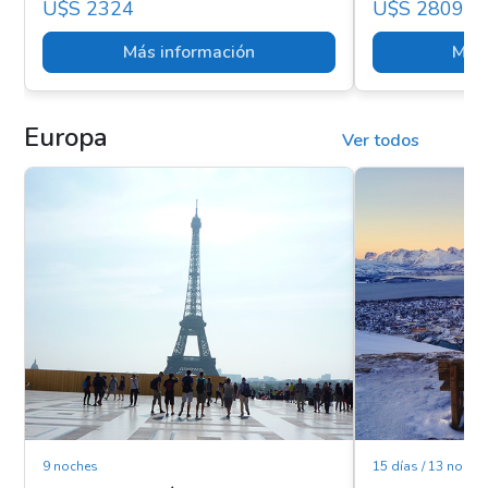
U$s 2324
U$s 2809
Más información
Más 
Europa
Ver todos
9 noches
15 días / 13 noche