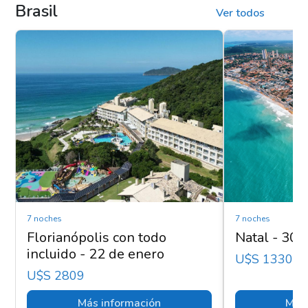
Brasil
Ver todos
7 noches
7 noches
Florianópolis con todo
Natal - 30 
incluido - 22 de enero
U$s 1330
U$s 2809
Más información
Más 