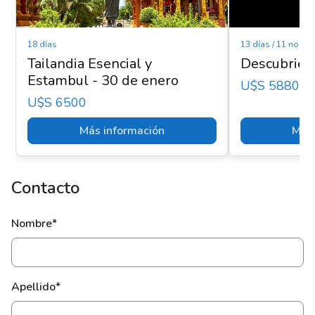
18 días
13 días / 11 noche
Tailandia Esencial y
Descubrien
Estambul - 30 de enero
U$s 5880
U$s 6500
Más información
Más 
Contacto
Nombre*
Apellido*